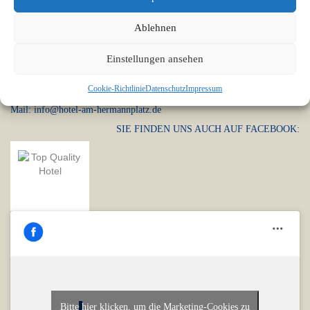
Anschrift
Ablehnen
Hotel am Hermannplatz
Einstellungen ansehen
Kottbusser Damm 24
10967 Berlin
Cookie-Richtlinie
Datenschutz
Impressum
Tel.: 030 695 91 30
Mail: info@hotel-am-hermannplatz.de
SIE FINDEN UNS AUCH AUF FACEBOOK:
Bitte hier klicken, um die Marketing-Cookies zu