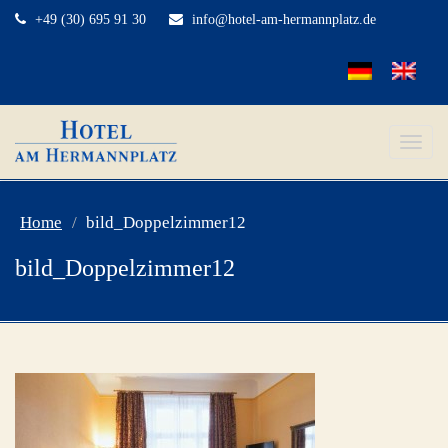
+49 (30) 695 91 30
info@hotel-am-hermannplatz.de
Toggle
naviga
Home
bild_Doppelzimmer12
bild_Doppelzimmer12