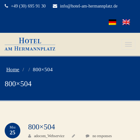
+49 (30) 695 91 30
info@hotel-am-hermannplatz.de
Toggle
naviga
Home
800×504
800×504
800×504
Mrz
25
adocom_Webservice
no responses