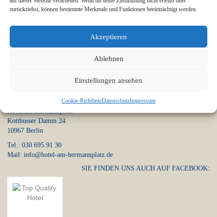
auf dieser Website verarbeiten. Wenn du deine Zustimmung nicht erteilst oder
zurückziehst, können bestimmte Merkmale und Funktionen beeinträchtigt werden.
Anmelden
Akzeptieren
Ablehnen
Einstellungen ansehen
Anschrift
Cookie-Richtlinie
Datenschutz
Impressum
Hotel am Hermannplatz
Kottbusser Damm 24
10967 Berlin
Tel.: 030 695 91 30
Mail: info@hotel-am-hermannplatz.de
SIE FINDEN UNS AUCH AUF FACEBOOK: