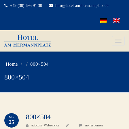
+49 (30) 695 91 30
info@hotel-am-hermannplatz.de
Toggle
naviga
Home
800×504
800×504
800×504
Mrz
25
adocom_Webservice
no responses