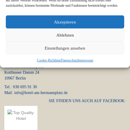
auf dieser Website verarbeiten. Wenn du deine Zustimmung nicht erteilst oder
zurückziehst, können bestimmte Merkmale und Funktionen beeinträchtigt werden.
Anmelden
Akzeptieren
Ablehnen
Einstellungen ansehen
Anschrift
Cookie-Richtlinie
Datenschutz
Impressum
Hotel am Hermannplatz
Kottbusser Damm 24
10967 Berlin
Tel.: 030 695 91 30
Mail: info@hotel-am-hermannplatz.de
SIE FINDEN UNS AUCH AUF FACEBOOK: