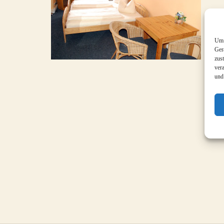
Um 
Ger
zus
ver
und