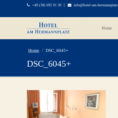
+49 (30) 695 91 30
info@hotel-am-hermannplatz
Home
Home
DSC_6045+
DSC_6045+