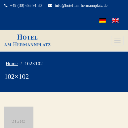
+49 (30) 695 91 30
info@hotel-am-hermannplatz.de
Toggle
naviga
Home
102×102
102×102