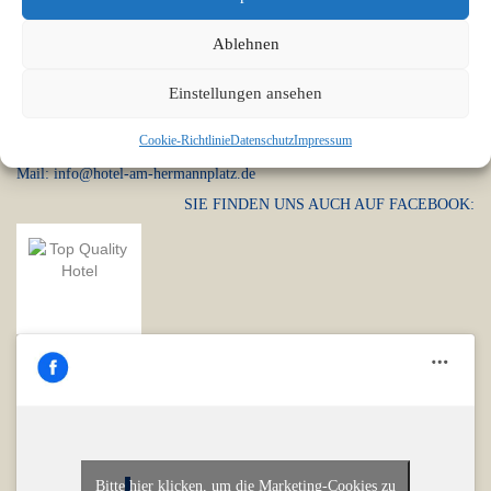
Anschrift
Ablehnen
Hotel am Hermannplatz
Einstellungen ansehen
Kottbusser Damm 24
10967 Berlin
Cookie-Richtlinie
Datenschutz
Impressum
Tel.: 030 695 91 30
Mail: info@hotel-am-hermannplatz.de
SIE FINDEN UNS AUCH AUF FACEBOOK:
Bitte hier klicken, um die Marketing-Cookies zu