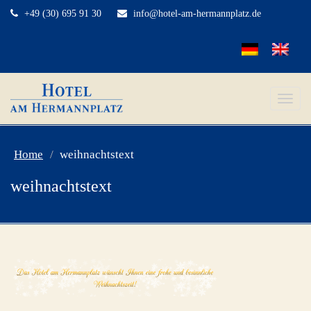
+49 (30) 695 91 30
info@hotel-am-hermannplatz.de
Toggle
naviga
Home
weihnachtstext
weihnachtstext