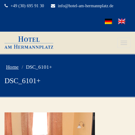
+49 (30) 695 91 30
info@hotel-am-hermannplatz.de
Toggle
naviga
Home
DSC_6101+
DSC_6101+