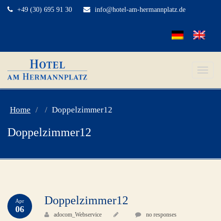
+49 (30) 695 91 30
info@hotel-am-hermannplatz.de
Toggle
naviga
Home
Doppelzimmer12
Doppelzimmer12
Doppelzimmer12
Apr
06
adocom_Webservice
no responses